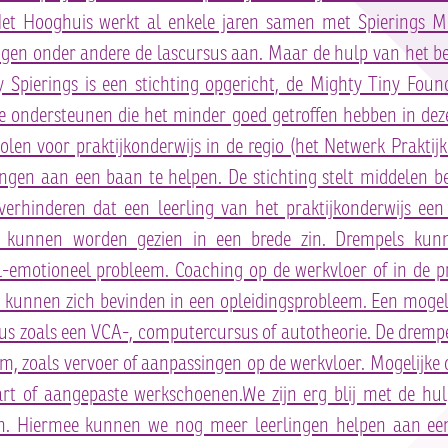
Het Hooghuis werkt al enkele jaren samen met Spierings Mo
lingen onder andere de lascursus aan. Maar de hulp van het bed
Spierings is een stichting opgericht, de Mighty Tiny Found
 ondersteunen die het minder goed getroffen hebben in dez
len voor praktijkonderwijs in de regio (het Netwerk Praktij
ngen aan een baan te helpen. De stichting stelt middelen 
erhinderen dat een leerling van het praktijkonderwijs ee
ls kunnen worden gezien in een brede zin. Drempels kun
l-emotioneel probleem. Coaching op de werkvloer of in de pr
s kunnen zich bevinden in een opleidingsprobleem. Een mogeli
us zoals een VCA-, computercursus of autotheorie. De drempe
em, zoals vervoer of aanpassingen op de werkvloer. Mogelijke o
aart of aangepaste werkschoenen.We zijn erg blij met de hu
n. Hiermee kunnen we nog meer leerlingen helpen aan ee