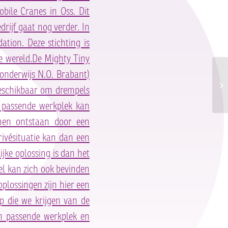
bile Cranes in Oss. Dit
rijf gaat nog verder. In
ation. Deze stichting is
e wereld.De Mighty Tiny
konderwijs N.O. Brabant)
Ins
beschikbaar om drempels
n passende werkplek kan
nen ontstaan door een
ivésituatie kan dan een
jke oplossing is dan het
l kan zich ook bevinden
plossingen zijn hier een
lp die we krijgen van de
n passende werkplek en