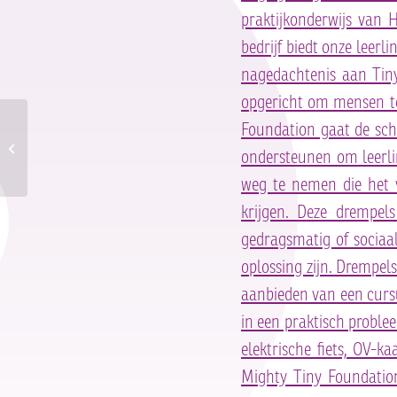
praktijkonderwijs van 
bedrijf biedt onze leer
nagedachtenis aan Tiny 
opgericht om mensen te
Foundation gaat de scho
Mighty Tiny Foundation
ondersteunen om leerli
weg te nemen die het v
krijgen. Deze drempe
gedragsmatig of sociaa
oplossing zijn. Drempel
aanbieden van een curs
in een praktisch proble
elektrische fiets, OV-k
Mighty Tiny Foundatio