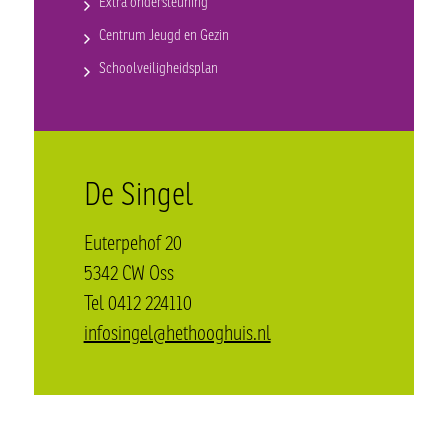
Extra ondersteuning
Centrum Jeugd en Gezin
Schoolveiligheidsplan
De Singel
Euterpehof 20
5342 CW Oss
Tel 0412 224110
infosingel@hethooghuis.nl