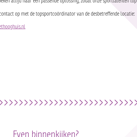
zoeken altijd naar een passende oplossing, zodat onze sporttalenten to
contact op met de topsportcoördinator van de desbetreffende locatie:
ethooghuis.nl
Even binnenkijken?