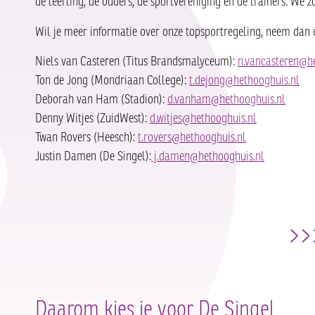
de leerling, de ouders, de sportvereniging en de trainers. We 
Wil je meer informatie over onze topsportregeling, neem dan 
Niels van Casteren (Titus Brandsmalyceum):
n.vancasteren@h
Ton de Jong (Mondriaan College):
t.dejong@hethooghuis.nl
Deborah van Ham (Stadion):
d.vanham@hethooghuis.nl
Denny Witjes (ZuidWest):
d.witjes@hethooghuis.nl
Twan Rovers (Heesch):
t.rovers@hethooghuis.nl
Justin Damen (De Singel):
j.damen@hethooghuis.nl
Daarom kies je voor De Singel