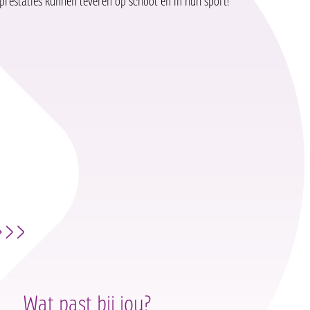
pprestaties kunnen leveren op school én in hun sport!
Wat past bij jou?