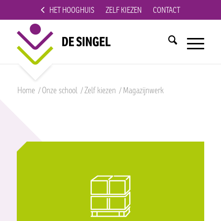
HET HOOGHUIS
ZELF KIEZEN
CONTACT
Home
/
Onze school
/
Zelf kiezen
/
Magazijnwerk