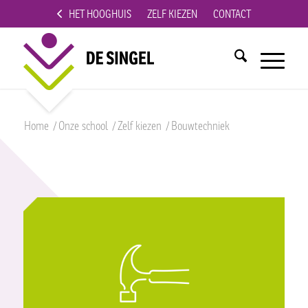
HET HOOGHUIS
ZELF KIEZEN
CONTACT
Home
/
Onze school
/
Zelf kiezen
/
Bouwtechniek