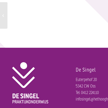
Vrije dag ivm Kerstavond op 20 december
De Singel
Euterpehof 20
5342 CW Oss
Tel 0412 224110
infosingel@hethoogh