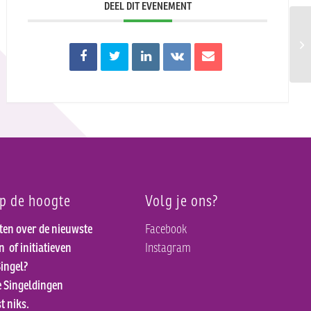
DEEL DIT EVENEMENT
Stu
kla
op de hoogte
Volg je ons?
ten over de nieuwste
Facebook
en
of initiatieven
Instagram
ingel?
e Singeldingen
t niks.