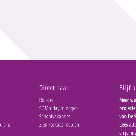
Direct naar
Blijf 
Rooster
Meer we
SOMtoday inloggen
project
Schoolvakanties
van De S
uis.nl
Ziek-/te laat melden
Lees all
en je mis