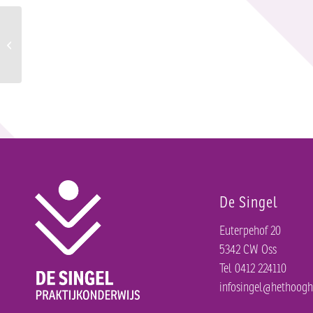
Studiemiddag
De Singel
Euterpehof 20
5342 CW Oss
Tel 0412 224110
infosingel@hethoogh