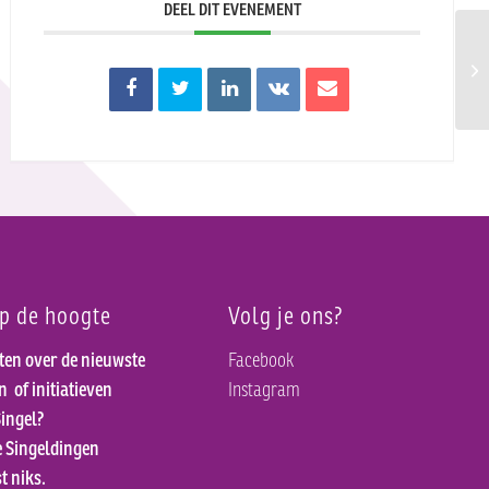
DEEL DIT EVENEMENT
Stu
kla
op de hoogte
Volg je ons?
ten over de nieuwste
Facebook
en
of initiatieven
Instagram
ingel?
e Singeldingen
t niks.