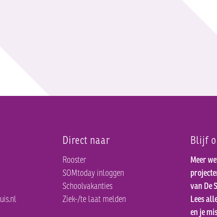
Direct naar
Blijf 
Rooster
Meer we
SOMtoday inloggen
project
Schoolvakanties
van De S
uis.nl
Ziek-/te laat melden
Lees all
en je mis