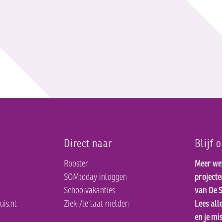
Direct naar
Blijf 
Rooster
Meer we
SOMtoday inloggen
project
Schoolvakanties
van De S
uis.nl
Ziek-/te laat melden
Lees all
en je mis