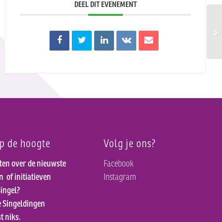
DEEL DIT EVENEMENT
Stu
op de hoogte
Volg je ons?
ten over de nieuwste
Facebook
en
of initiatieven
Instagram
ingel?
e Singeldingen
t niks.