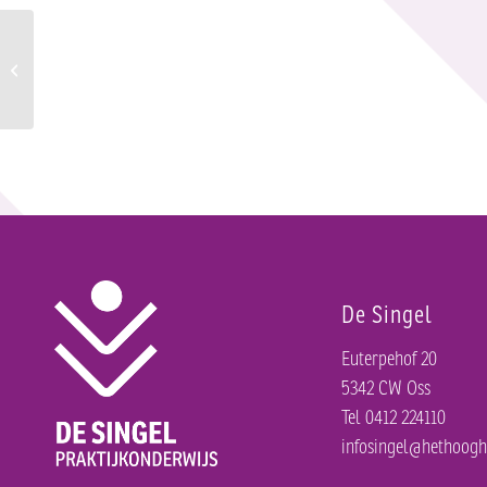
Proeflessen, aangepast lesrooster
De Singel
Euterpehof 20
5342 CW Oss
Tel 0412 224110
infosingel@hethoogh